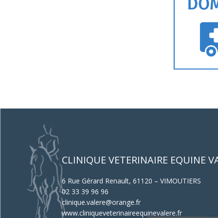
CLINIQUE VETERINAIRE EQUINE V
6 Rue Gérard Renault, 61120 – VIMOUTIERS
02 33 39 96 96
clinique.valere@orange.fr
www.cliniqueveterinaireequinevalere.fr