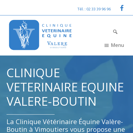
Skip
Skip
Tél. : 02 33 39 96 96
to
to
primary
content
navigation
Menu
Clinique
Clinique
Vétérinaire
Vétérinaire
Equine
Equine
CLINIQUE
Valère
Valère
en
en
VETERINAIRE EQUINE
Normandie
Normandie
VALERE-BOUTIN
La Clinique Vétérinaire Équine Valère-
Boutin à Vimoutiers vous propose une